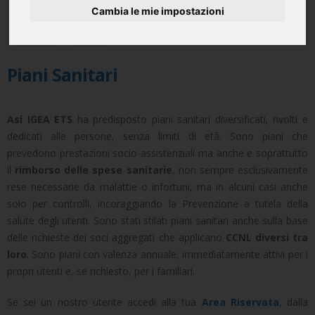
Cambia le mie impostazioni
Piani Sanitari
Asi IGEA ETS
ha predisposto piani sanitari diversificati, rivolti e
dedicati alle persone, senza limiti di età. Sono piani che
prevedono prestazioni socio-assistenziali ma anche e soprattutto
il
rimborso delle spese sanitarie
, non sempre esclusivamente
rese necessarie da malattie o infortuni, ma in alcuni casi anche
solo per controlli, incoraggiando la Prevenzione a tutela della
salute degli utenti. Sono stati stilati piani sanitari anche sulla base
delle richieste dei soci aggregati che applicano
CCNL diversi tra
loro
. Sono piani con valenza annuale, immediatamente attivi per i
propri utenti e, se richiesto, per i familiari.
Se sei un nostro utente accedi alla tua
Area Riservata
, dalla