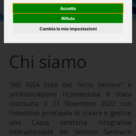
Accetto
Rifiuto
Cambia le mie impostazioni
Chi siamo
"ASI IGEA Ente del Terzo Settore" è
un'Associazione riconosciuta; è stata
costituita il 21 Novembre 2022 con
l'obiettivo principale di creare e gestire
una Cassa sanitaria integrativa
interaziendale del Servizio Sanitario