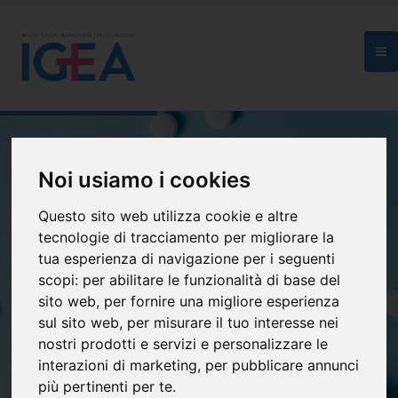
Noi usiamo i cookies
Questo sito web utilizza cookie e altre
ASI IGEA ETS
tecnologie di tracciamento per migliorare la
Benessere e salute
tua esperienza di navigazione per i seguenti
scopi:
per abilitare le funzionalità di base del
in modo semplice e diretto
sito web
,
per fornire una migliore esperienza
sul sito web
,
per misurare il tuo interesse nei
Scopri
nostri prodotti e servizi e personalizzare le
interazioni di marketing
,
per pubblicare annunci
più pertinenti per te
.